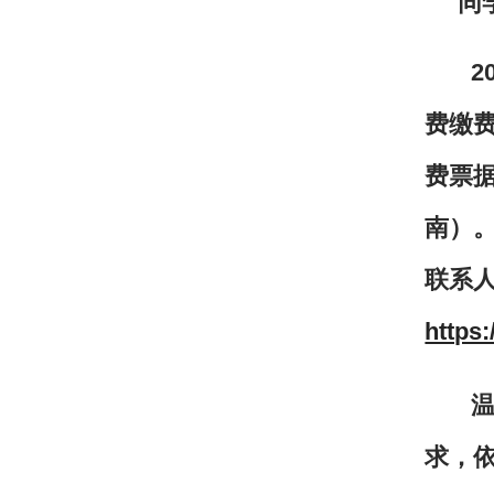
同
20
费缴
费票
南）
联系人
https
求，