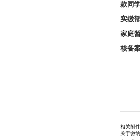
款同
实缴
家庭
核备
相关附
关于缴纳2