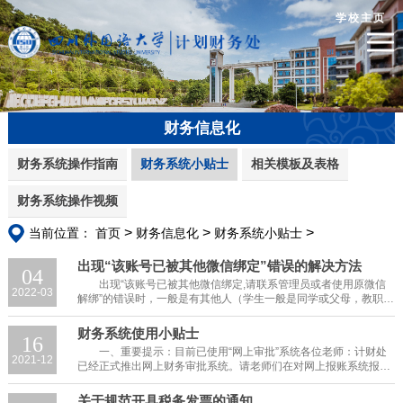
学校主页
财务信息化
财务系统操作指南
财务系统小贴士
相关模板及表格
财务系统操作视频
>
>
>
当前位置：
首页
财务信息化
财务系统小贴士
出现“该账号已被其他微信绑定”错误的解决方法
04
出现“该账号已被其他微信绑定,请联系管理员或者使用原微信
2022-03
解绑”的错误时，一般是有其他人（学生一般是同学或父母，教职工
一般是家人或同事）曾经使用过该学工号给该师生帮忙办理过财务
业...
财务系统使用小贴士
16
一、重要提示：目前已使用“网上审批”系统各位老师：计财处
2021-12
已经正式推出网上财务审批系统。请老师们在对网上报账系统报账
单及网上个人收入申报系统申报单进行提交时，可选择“线上”提交
审批方式，也可选择“线下”...
关于规范开具税务发票的通知