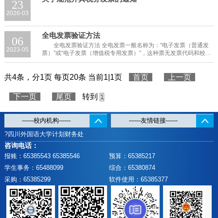
23
2026-03
全电发票验证方法
06
全电发票验证方法 全电发票一般名称为：“电子发票（普通发
2023-05
票）”或“电子发票（增值税专用发票）”，这种票无发票代码和校验
码，有20位发票号码，销售方购买方地址银行不再显示。在网报系
统的税票录入（验证模式...
共4条，分1页 每页20条 当前1|1页
首页
上一页
下一页
尾页
转到
?四川外国语大学计划财务处
咨询电话：
报账：65385543 65385546
预算：65385217
学生事务：65488099
综合：65380874
采购：65385299
软件使用：65385377