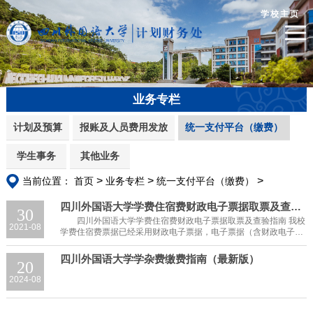
学校主页
业务专栏
计划及预算
报账及人员费用发放
统一支付平台（缴费）
学生事务
其他业务
>
>
>
当前位置：
首页
业务专栏
统一支付平台（缴费）
四川外国语大学学费住宿费财政电子票据取票及查验指南
30
四川外国语大学学费住宿费财政电子票据取票及查验指南 我校
2021-08
学费住宿费票据已经采用财政电子票据，电子票据（含财政电子票
据及税务电子发票）与纸质票据具有同等法律效力。一般可以在缴
纳学费住宿费后第三个工作日...
四川外国语大学学杂费缴费指南（最新版）
20
2024-08