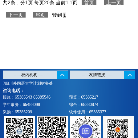
共2条，分1页 每页20条 当前1|1页
首页
上一页
下一页
尾页
转到
?四川外国语大学计划财务处
咨询电话：
报账：65385543 65385546
预算：65385217
学生事务：65488099
综合：65380874
采购：65385299
软件使用：65385377