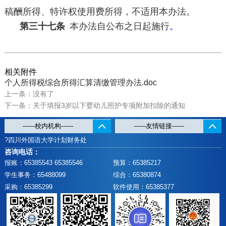
稿酬所得、特许权使用费所得，不适用本办法。
第三十七条
本办法自公布之日起施行
。
相关附件
个人所得税综合所得汇算清缴管理办法.doc
上一条：没有了
下一条：关于填报3岁以下婴幼儿照护专项附加扣除的通知
?四川外国语大学计划财务处
咨询电话：
报账：65385543 65385546
预算：65385217
学生事务：65488099
综合：65380874
采购：65385299
软件使用：65385377