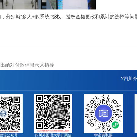
，分别就“多人+多系统”授权、授权金额更改和累计的选择等问
及出纳对付款信息录入指导
?四川
微信公众号
四川外国语大学开票信
学宿费取票