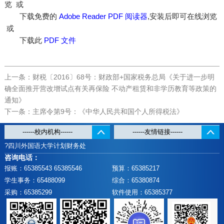
览 或
下载免费的
Adobe Reader PDF 阅读器
,安装后即可在线浏览
或
下载此
PDF 文件
上一条：财税〔2016〕68号：财政部+国家税务总局《关于进一步明
确全面推开营改增试点有关再保险 不动产租赁和非学历教育等政策的
通知》
下一条：主席令第9号：《中华人民共和国个人所得税法》
?四川外国语大学计划财务处
咨询电话：
报账：65385543 65385546
预算：65385217
学生事务：65488099
综合：65380874
采购：65385299
软件使用：65385377