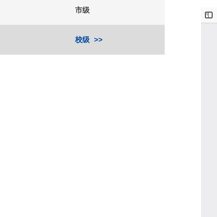
市级
校级