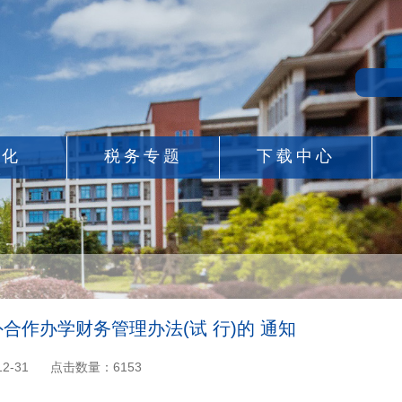
息化
税务专题
下载中心
合作办学财务管理办法(试 行)的 通知
2-31
点击数量：
6153